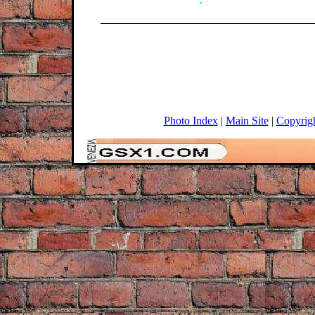
Photo Index
|
Main Site
|
Copyrig