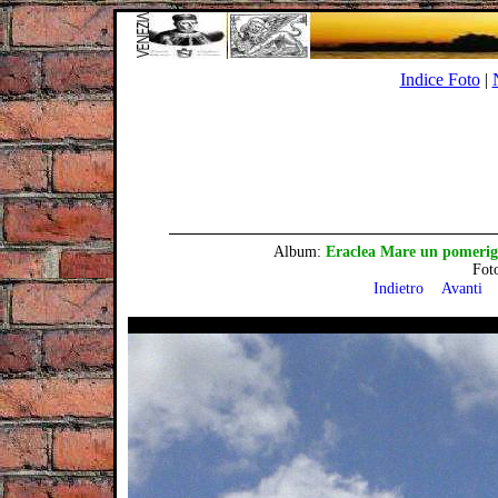
Indice Foto
|
Album:
Eraclea Mare un pomerigg
Fot
Indietro
Avanti