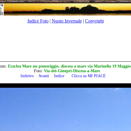
Indice Foto
|
Nuoto Invernale
|
Copyright
bum:
Eraclea Mare un pomeriggio, discesa a mare via Marinella 19 Maggio
Foto:
Via-dei-Ginepri-Discesa-a-Mare
Indietro
Avanti
Indice
Clicca su MI PIACE