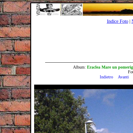
Indice Foto
|
Album:
Eraclea Mare un pomerigg
Fo
Indietro
Avanti