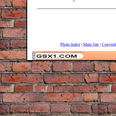
Photo Index
|
Main Site
|
Copyrig